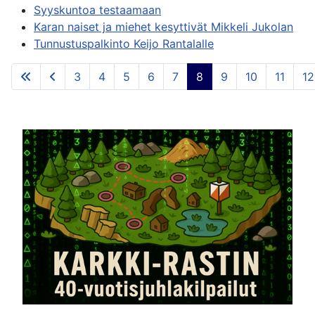
Syyskuntoa testaamaan
Karan naiset ja miehet kesyttivät Mikkeli Jukolan
Tunnustuspalkinto Keijo Rantalalle
3
4
5
6
7
8
9
10
11
12
Sivu 8 / 55