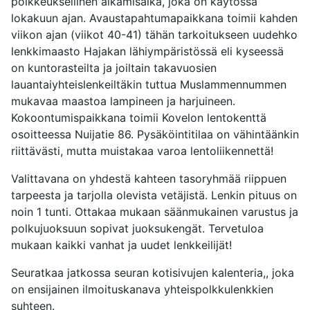
poikkeuksellinen alkamisaika, joka on käytössä
lokakuun ajan. Avaustapahtumapaikkana toimii kahden
viikon ajan (viikot 40-41) tähän tarkoitukseen uudehko
lenkkimaasto Hajakan lähiympäristössä eli kyseessä
on kuntorasteilta ja joiltain takavuosien
lauantaiyhteislenkeiltäkin tuttua Muslammennummen
mukavaa maastoa lampineen ja harjuineen.
Kokoontumispaikkana toimii Kovelon lentokenttä
osoitteessa Nuijatie 86. Pysäköintitilaa on vähintäänkin
riittävästi, mutta muistakaa varoa lentoliikennettä!
Valittavana on yhdestä kahteen tasoryhmää riippuen
tarpeesta ja tarjolla olevista vetäjistä. Lenkin pituus on
noin 1 tunti. Ottakaa mukaan säänmukainen varustus ja
polkujuoksuun sopivat juoksukengät. Tervetuloa
mukaan kaikki vanhat ja uudet lenkkeilijät!
Seuratkaa jatkossa seuran kotisivujen kalenteria,, joka
on ensijainen ilmoituskanava yhteispolkkulenkkien
suhteen.