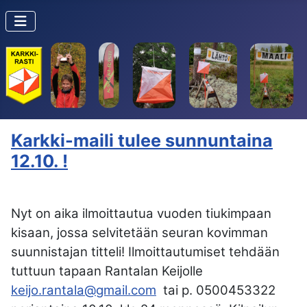
Karkki-maili tulee sunnuntaina
12.10. !
Nyt on aika ilmoittautua vuoden tiukimpaan
kisaan, jossa selvitetään seuran kovimman
suunnistajan titteli! Ilmoittautumiset tehdään
tuttuun tapaan Rantalan Keijolle
keijo.rantala@gmail.com
tai p. 0500453322