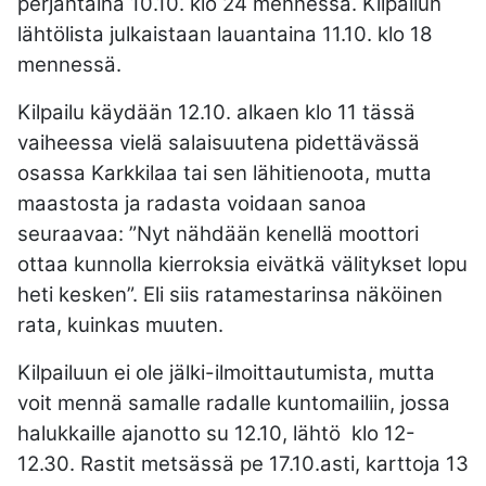
perjantaina 10.10. klo 24 mennessä. Kilpailun
lähtölista julkaistaan lauantaina 11.10. klo 18
mennessä.
Kilpailu käydään 12.10. alkaen klo 11 tässä
vaiheessa vielä salaisuutena pidettävässä
osassa Karkkilaa tai sen lähitienoota, mutta
maastosta ja radasta voidaan sanoa
seuraavaa: ”Nyt nähdään kenellä moottori
ottaa kunnolla kierroksia eivätkä välitykset lopu
heti kesken”. Eli siis ratamestarinsa näköinen
rata, kuinkas muuten.
Kilpailuun ei ole jälki-ilmoittautumista, mutta
voit mennä samalle radalle kuntomailiin, jossa
halukkaille ajanotto su 12.10, lähtö klo 12-
12.30. Rastit metsässä pe 17.10.asti, karttoja 13