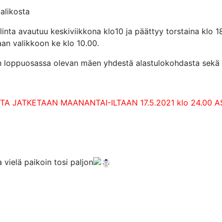
valikosta
linta avautuu keskiviikkona klo10 ja päättyy torstaina klo 18
aan valikkoon ke klo 10.00.
jen loppuosassa olevan mäen yhdestä alastulokohdasta sekä vi
JATKETAAN MAANANTAI-ILTAAN 17.5.2021 klo 24.00 ASTI
 vielä paikoin tosi paljon