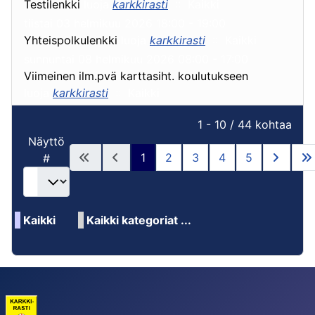
Testilenkki
luoja
karkkirasti
:: Kaikki
tiistai 03 helmikuu 2026 18:00 - 19:00
Yhteispolkulenkki
luoja
karkkirasti
:: Kaikki
sunnuntai 08 helmikuu 2026 08:00 - 17:00
Viimeinen ilm.pvä karttasiht. koulutukseen
luoja
karkkirasti
:: Kaikki
Pagination List Limit
1 - 10 / 44 kohtaa
Näyttö
1
2
3
4
5
#
Kaikki
Kaikki kategoriat ...