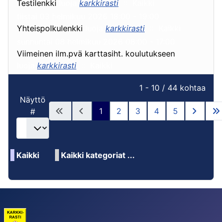
Testilenkki
luoja
karkkirasti
:: Kaikki
tiistai 03 helmikuu 2026 18:00 - 19:00
Yhteispolkulenkki
luoja
karkkirasti
:: Kaikki
sunnuntai 08 helmikuu 2026 08:00 - 17:00
Viimeinen ilm.pvä karttasiht. koulutukseen
luoja
karkkirasti
:: Kaikki
Pagination List Limit
1 - 10 / 44 kohtaa
Näyttö
1
2
3
4
5
#
Kaikki
Kaikki kategoriat ...