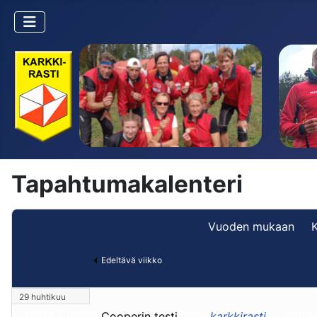
Tapahtumakalenteri
Vuoden mukaan
Edeltävä viikko
29 huhtikuu
18:00 - 19:00
Cooperin testi
luoja
karkkirasti
:: Kaikk