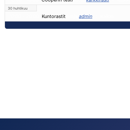
30 huhtikuu
17:00 - 20:00
Kuntorastit
luoja
admin
:: Kaikki