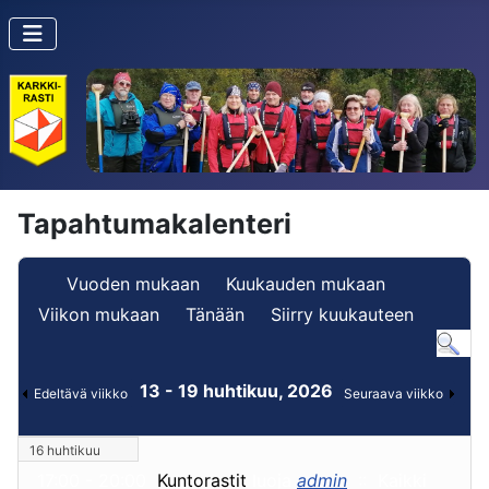
Tapahtumakalenteri
Vuoden mukaan
Kuukauden mukaan
Viikon mukaan
Tänään
Siirry kuukauteen
13 - 19 huhtikuu, 2026
Edeltävä viikko
Seuraava viikko
16 huhtikuu
17:00 - 20:00
Kuntorastit
luoja
admin
:: Kaikki