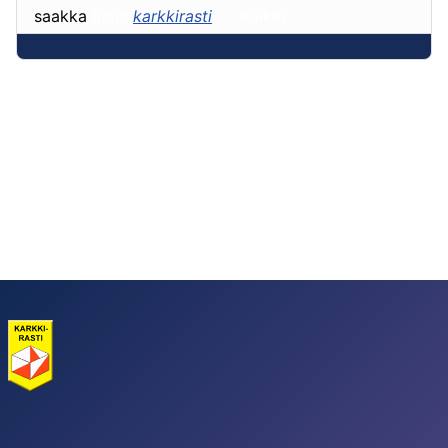
saakka
luoja
karkkirasti
:: Kaikki