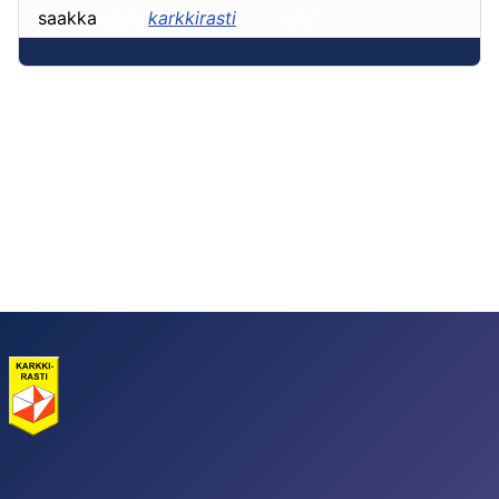
saakka
luoja
karkkirasti
:: Kaikki