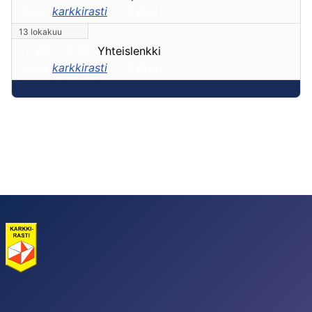
luoja
karkkirasti
:: Kaikki
13 lokakuu
11:00 - 12:30
Yhteislenkki
luoja
karkkirasti
:: Kaikki