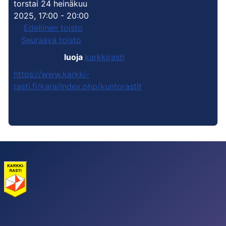
torstai 24 heinäkuu
2025, 17:00 - 20:00
Edellinen toisto
Seuraava toisto
luoja
karkkirasti
https://www.karkki-
rasti.fi/kara/index.php/kuntorastit