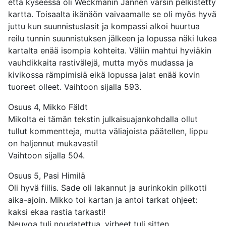
että kyseessä oli Weckmanin Jannen varsin pelkistetty
kartta. Toisaalta ikänäön vaivaamalle se oli myös hyvä
juttu kun suunnistuslasit ja kompassi alkoi huurtua
reilu tunnin suunnistuksen jälkeen ja lopussa näki lukea
kartalta enää isompia kohteita. Väliin mahtui hyviäkin
vauhdikkaita rastivälejä, mutta myös mudassa ja
kivikossa rämpimisiä eikä lopussa jalat enää kovin
tuoreet olleet. Vaihtoon sijalla 593.
Osuus 4, Mikko Fäldt
Mikolta ei tämän tekstin julkaisuajankohdalla ollut
tullut kommentteja, mutta väliajoista päätellen, lippu
on haljennut mukavasti!
Vaihtoon sijalla 504.
Osuus 5, Pasi Himilä
Oli hyvä fiilis. Sade oli lakannut ja aurinkokin pilkotti
aika-ajoin. Mikko toi kartan ja antoi tarkat ohjeet:
kaksi ekaa rastia tarkasti!
Neuvoa tuli noudatettua, virheet tuli sitten