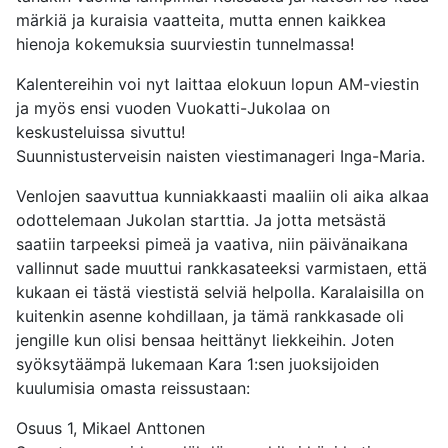
märkiä ja kuraisia vaatteita, mutta ennen kaikkea
hienoja kokemuksia suurviestin tunnelmassa!
Kalentereihin voi nyt laittaa elokuun lopun AM-viestin
ja myös ensi vuoden Vuokatti-Jukolaa on
keskusteluissa sivuttu!
Suunnistusterveisin naisten viestimanageri Inga-Maria.
Venlojen saavuttua kunniakkaasti maaliin oli aika alkaa
odottelemaan Jukolan starttia. Ja jotta metsästä
saatiin tarpeeksi pimeä ja vaativa, niin päivänaikana
vallinnut sade muuttui rankkasateeksi varmistaen, että
kukaan ei tästä viestistä selviä helpolla. Karalaisilla on
kuitenkin asenne kohdillaan, ja tämä rankkasade oli
jengille kun olisi bensaa heittänyt liekkeihin. Joten
syöksytäämpä lukemaan Kara 1:sen juoksijoiden
kuulumisia omasta reissustaan:
Osuus 1, Mikael Anttonen