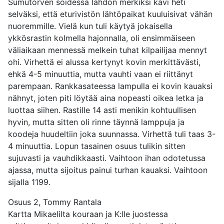
Sumutorven soidessa lähdön merkiksi kävi heti
selväksi, että eturivistön lähtöpaikat kuuluisivat vähän
nuoremmille. Vielä kun tuli käytyä jokaisella
ykkösrastin kolmella hajonnalla, oli ensimmäiseen
väliaikaan mennessä melkein tuhat kilpailijaa mennyt
ohi. Virhettä ei alussa kertynyt kovin merkittävästi,
ehkä 4-5 minuuttia, mutta vauhti vaan ei riittänyt
parempaan. Rankkasateessa lampulla ei kovin kauaksi
nähnyt, joten piti löytää aina nopeasti oikea letka ja
luottaa siihen. Rastille 14 asti menikin kohtuullisen
hyvin, mutta sitten oli rinne täynnä lamppuja ja
koodeja huudeltiin joka suunnassa. Virhettä tuli taas 3-
4 minuuttia. Lopun tasainen osuus tulikin sitten
sujuvasti ja vauhdikkaasti. Vaihtoon ihan odotetussa
ajassa, mutta sijoitus painui turhan kauaksi. Vaihtoon
sijalla 1199.
Osuus 2, Tommy Rantala
Kartta Mikaelilta kouraan ja K:lle juostessa