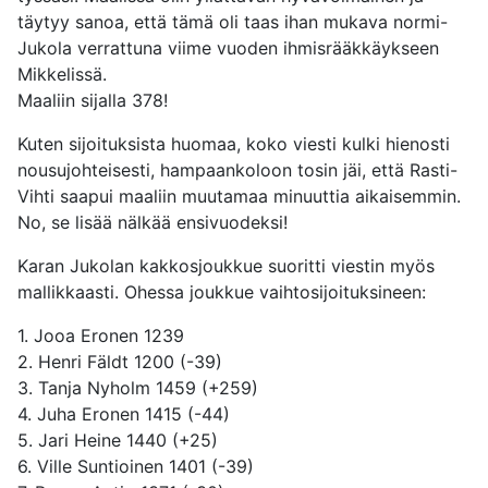
täytyy sanoa, että tämä oli taas ihan mukava normi-
Jukola verrattuna viime vuoden ihmisrääkkäykseen
Mikkelissä.
Maaliin sijalla 378!
Kuten sijoituksista huomaa, koko viesti kulki hienosti
nousujohteisesti, hampaankoloon tosin jäi, että Rasti-
Vihti saapui maaliin muutamaa minuuttia aikaisemmin.
No, se lisää nälkää ensivuodeksi!
Karan Jukolan kakkosjoukkue suoritti viestin myös
mallikkaasti. Ohessa joukkue vaihtosijoituksineen:
1. Jooa Eronen 1239
2. Henri Fäldt 1200 (-39)
3. Tanja Nyholm 1459 (+259)
4. Juha Eronen 1415 (-44)
5. Jari Heine 1440 (+25)
6. Ville Suntioinen 1401 (-39)