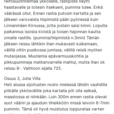
reittisuunnitelmaa ykköselle, rastipiste näytti
haastavalle ja totesin itsekseni, pummia tulee. Enkä
väärässä ollut. Ennen rastia putosin kartalta ja sen
jälkeen varovaista hiipimistä pään pyöriessä kuin
Linnanmäen Kirnussa, jotta jostain saisi kiinni. Lopulta
paikannus isoista kivistä ja toisen hajonnan kautta
omalle rastille. (pummia/hiipimistä n.3min) Tämän
jälkeen reissu lähtikin ihan mukavasti kulkemaan,
välillä oltiin pusikossa jumissa, välillä reisiä myöten
mutaojassa. Muutamia epävarmuuskohtia ja
pikkupummeja matkanvarrelle mahtui, mutta ihan ok
reissu 8-. Vaihtoon sijalla 725.
Osuus 3, Juha Villa
Heti alussa sijoitusten nosto mielessä lähdin vauhdilla
pitkälle ykkösvälille joka kartalla piti olla selkeä,
maastossa ei niinkään. Luin 300m ennen rastia olevat
suot väärin ja ajauduin tiheikköön missä leivoin 6-7min
pummin. Tämä oli hyvä muistutus loppurataa varten