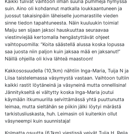
Kaikki tulivat vaihtoon ilman suuria pummeja hymyssä
suin. Aino oli kohdannut matkalla loukkaantuneen ja
juossut takaisinpäin läheiselle juomarastille vieden
sinne tiedon tapahtuneesta. Näin kuuluukin toimia!
Maiju sen sijaan jaksoi hauskuuttaa seuraavaa
viestinviejää kertomalla hengästyttävät ohjeet
vaihtopuomilla: ”Koita säästellä alussa koska lopussa
saa juosta niin paljon kuin jaksaa mää en jaksanut!”
Näillä ohjeilla oli kiva lähteä maastoon!
Kakkososuudella (10,1km) nähtiin Inga-Maria, Tuija N ja
Liisa taistelemassa väsymystä vastaan. Vaihtoon tultiin
kaikki rastit löytäneinä ja väsyneinä mutta onnellisina!
Jännitykseltä ei vältytty koska Inga-Maria joutui
käymään itkumuurilla selvittämässä yhtä puuttunutta
leimaa, mutta sieltähän se piikin jälki löytyi märästä
tarkistusliuskasta, huh. Leimasin oli kuitenkin ollut
väsyneempi kuin suunnistaja!
Kolmatta osuutta (6,1km) viestissä veivät Tuija H, Reija