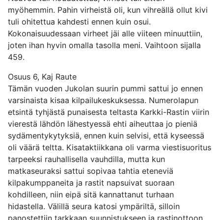
myöhemmin. Pahin virheistä oli, kun vihreällä ollut kivi
tuli ohitettua kahdesti ennen kuin osui.
Kokonaisuudessaan virheet jäi alle viiteen minuuttiin,
joten ihan hyvin omalla tasolla meni. Vaihtoon sijalla
459.
Osuus 6, Kaj Raute
Tämän vuoden Jukolan suurin pummi sattui jo ennen
varsinaista kisaa kilpailukeskuksessa. Numerolapun
etsintä tyhjästä punaisesta teltasta Karkki-Rastin viirin
vierestä lähdön lähestyessä ehti aiheuttaa jo pieniä
sydämentykytyksiä, ennen kuin selvisi, että kyseessä
oli väärä teltta. Kisataktiikkana oli varma viestisuoritus
tarpeeksi rauhallisella vauhdilla, mutta kun
matkaseuraksi sattui sopivaa tahtia eteneviä
kilpakumppaneita ja rastit napsuivat suoraan
kohdilleen, niin eipä sitä kannattanut turhaan
hidastella. Välillä seura katosi ympäriltä, silloin
panostettiin tarkkaan suunnistukseen ja rastinottoon.