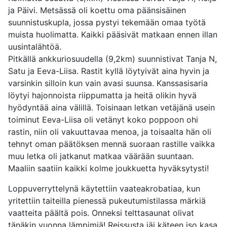
ja Päivi. Metsässä oli koettu oma päänsisäinen
suunnistuskupla, jossa pystyi tekemään omaa työtä
muista huolimatta. Kaikki pääsivät matkaan ennen illan
uusintalähtöä.
Pitkällä ankkuriosuudella (9,2km) suunnistivat Tanja N,
Satu ja Eeva-Liisa. Rastit kyllä löytyivät aina hyvin ja
varsinkin silloin kun vain avasi suunsa. Kanssasisaria
löytyi hajonnoista riippumatta ja heitä olikin hyvä
hyödyntää aina välillä. Toisinaan letkan vetäjänä usein
toiminut Eeva-Liisa oli vetänyt koko poppoon ohi
rastin, niin oli vakuuttavaa menoa, ja toisaalta hän oli
tehnyt oman päätöksen mennä suoraan rastille vaikka
muu letka oli jatkanut matkaa väärään suuntaan.
Maaliin saatiin kaikki kolme joukkuetta hyväksytysti!
Loppuverryttelynä käytettiin vaateakrobatiaa, kun
yritettiin taiteilla pienessä pukeutumistilassa märkiä
vaatteita päältä pois. Onneksi telttasaunat olivat
tänäkin vuonna lämpimiä! Reissusta jäi käteen iso kasa