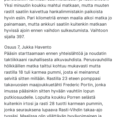
Yksi minuutin koukku mahtui matkaan, mutta muuten
rastit saatiin kaivettua hankalimmistakin paikoista
hyvin esiin. Pari kilometriä ennen maalia alkoi matka jo
painamaan, mutta ankkuri saatiin kuitenkin matkaan
hyvissä ajoin ennen vaihdon sulkeutumista. Vaihtoon
sijalla 397.
Osuus 7, Jukka Havento
Pääsin starttaamaan ennen yhteislähtöä ja noudatin
taktiikkaani rauhallisesta alkuvauhdista. Perusvauhdilla
hölkkäillen matka taittui kohtuu mukavasti mutta
rastilla 18 tuli karmea pummi, josta ei meinannut
selvitä sitten millään. Rastilla 23 eteen pomppasi
takavuosien maajoukkuetähti Frederic Portin, jonka
imussa pääsinkin sitten hyvään vauhtiin lopun
putkiosuudelle. Lopulta koukku Porren selästä
kuitenkin irtosi ja rasti 28 tuotti karmean pummin,
jonka seurauksena lupaava Rasti-Vihdin takaa-ajo
tyssäsi. Maalissa olin yllättävän hyvävoimainen ja