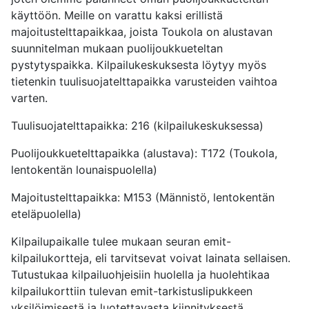
käyttöön. Meille on varattu kaksi erillistä
majoitustelttapaikkaa, joista Toukola on alustavan
suunnitelman mukaan puolijoukkueteltan
pystytyspaikka. Kilpailukeskuksesta löytyy myös
tietenkin tuulisuojatelttapaikka varusteiden vaihtoa
varten.
Tuulisuojatelttapaikka: 216 (kilpailukeskuksessa)
Puolijoukkuetelttapaikka (alustava): T172 (Toukola,
lentokentän lounaispuolella)
Majoitustelttapaikka: M153 (Männistö, lentokentän
eteläpuolella)
Kilpailupaikalle tulee mukaan seuran emit-
kilpailukortteja, eli tarvitsevat voivat lainata sellaisen.
Tutustukaa kilpailuohjeisiin huolella ja huolehtikaa
kilpailukorttiin tulevan emit-tarkistuslipukkeen
yksilöimisestä ja luotettavasta kiinnityksestä