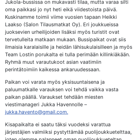
Jukola-bussissa on mukavasti tilaa, mutta varaa silti
oma paikkasi jo nyt heti eikä viidestoista päivä.
Kuskinamme toimii viime vuosien tapaan Heikki
Laakso (Salon Tilausmatkat Oy). Eri joukkueissa
juoksevien urheilijoiden lisäksi myös turistit ovat
tervetulleita matkaan mukaan. Bussipaikat ovat siis
ilmaisia karalaisille ja heidän lähisukulaisilleen ja myös
Team Lostin porukalta ei tulla perimään killinkiäkään.
Ryhmä muut varautukoot asian vaatimiin
perintätoimiin kaikessa ankaruudessaan.
Paikan voi varata myös yksisuuntaisena ja
paluumatkalle varauksen voi tehdä vaikka vasta
paikan päällä. Varaukset tehdään miesten
viestimanageri Jukka Havennolle –
jukka.havento@gmail.com
.
Kisapaikalta ei saatu täksi vuodeksi varattua
järjestäjien valmiiksi pystyttämää puolijoukkuetelttaa,
joten olemme palanneet oman puolijoukkueteltan