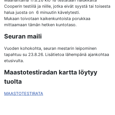
Maanantaina 17.8.26 klo 18 testataan halukkaita
Cooperin testiilä ja niille, jotka eivät syystä tai toisesta
halua juosta on 6 minuutin kävelytesti.
Mukaan toivotaan kaikenkuntoista porukkaa
mittaamaan tämän hetken kuntotaso.
Seuran maili
Vuoden kohokohta, seuran mestarin leipominen
tapahtuu su 23.8.26. Lisätietoa lähempänä ajankohtaa
etusivulta.
Maastotestiradan kartta löytyy
tuolta
MAASTOTESTIRATA