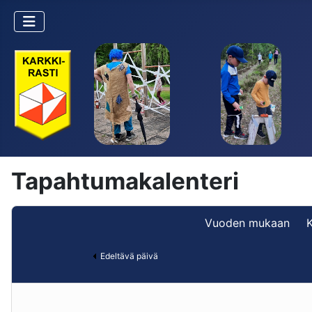
Tapahtumakalenteri
Vuoden mukaan
Edeltävä päivä