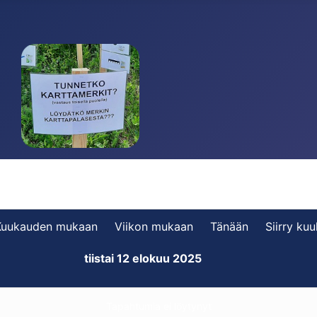
Kuukauden mukaan
Viikon mukaan
Tänään
Siirry ku
tiistai 12 elokuu 2025
Tapahtumia ei löytynyt