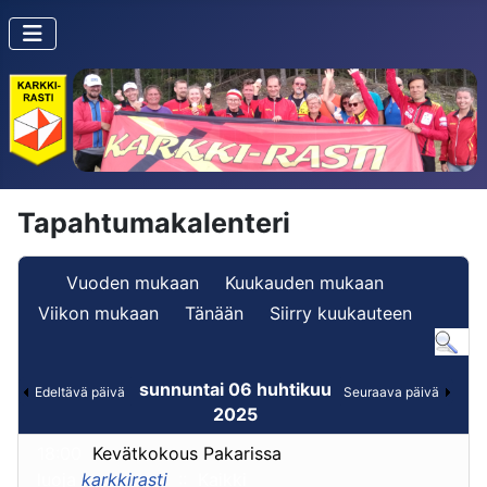
Tapahtumakalenteri
Vuoden mukaan
Kuukauden mukaan
Viikon mukaan
Tänään
Siirry kuukauteen
sunnuntai 06 huhtikuu
Edeltävä päivä
Seuraava päivä
2025
18:00
Kevätkokous Pakarissa
luoja
karkkirasti
:: Kaikki