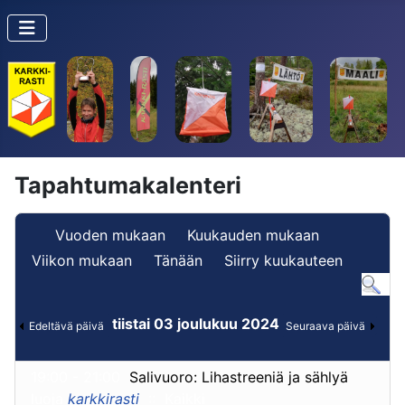
Tapahtumakalenteri
Vuoden mukaan
Kuukauden mukaan
Viikon mukaan
Tänään
Siirry kuukauteen
tiistai 03 joulukuu 2024
Edeltävä päivä
Seuraava päivä
19:00 - 21:00
Salivuoro: Lihastreeniä ja sählyä
luoja
karkkirasti
:: Kaikki