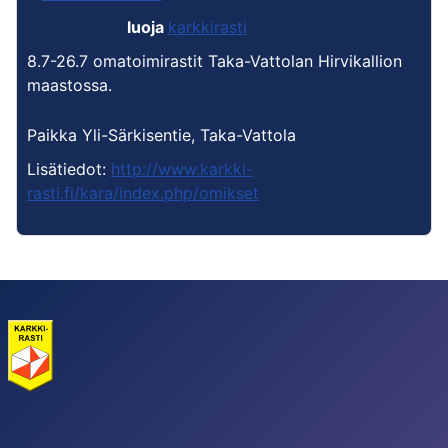
luoja
karkkirasti
8.7-26.7 omatoimirastit Taka-Vattolan Hirvikallion
maastossa.
Paikka
Yli-Särkisentie, Taka-Vattola
Lisätiedot:
http://www.karkki-
rasti.fi/kara/index.php/omikset