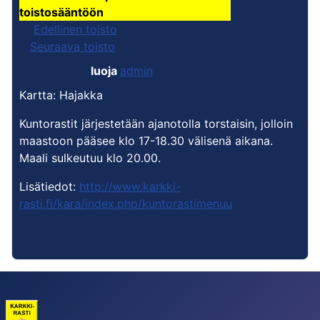
toistosääntöön
Edellinen toisto
Seuraava toisto
luoja
admin
Kartta: Hajakka
Kuntorastit järjestetään ajanotolla torstaisin, jolloin
maastoon pääsee klo 17-18.30 välisenä aikana.
Maali sulkeutuu klo 20.00.
Lisätiedot:
http://www.karkki-
rasti.fi/kara/index.php/kuntorastimenuu