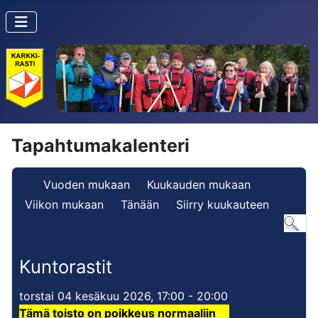
Tapahtumakalenteri
Vuoden mukaan
Kuukauden mukaan
Viikon mukaan
Tänään
Siirry kuukauteen
Kuntorastit
torstai 04 kesäkuu 2026, 17:00 - 20:00
Tämä toisto on poikkeus normaaliin