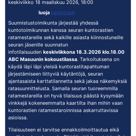
keskiviikko 18 maaliskuu 2026, 18:00
luoja
karkkirasti
Suunnistustoimikunta järjestää yhdessä
kuntotoimikunnan kanssa seuran kuntorastien
ratamestareille sekä kaikille asiasta kiinnostuneille
seuran jäsenille suunnatun
infotilaisuuden
keskiviikkona 18.3.2026 klo.18.00
ABC Masuunin kokoustilassa
. Tarkoituksena on
käydä läpi läpi yleisiä kuntorastitapahtuman
järjestämiseen liittyviä käytäntöjä, seuran
ajantasaista karttatilannetta sekä jakaa näkemyksiä
ratasuunnittelusta. Samalla seuran tuoreemmilla
ratamestareilla on hyvä tilaisuus päästä kysymään
vinkkejä kokeneemmalta kaartilta ihan mihin vaan
kuntorastien ratamestaroinnissa askarruttavissa
asioissa.
Tilaisuuteen ei tarvitse ennakkoilmoittautua eikä