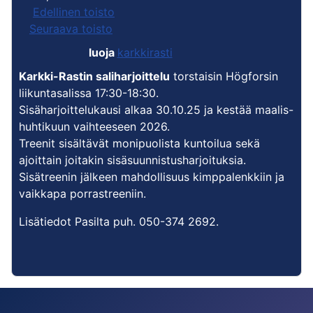
Edellinen toisto
Seuraava toisto
luoja
karkkirasti
Karkki-Rastin saliharjoittelu
torstaisin Högforsin
liikuntasalissa 17:30-18:30.
Sisäharjoittelukausi alkaa 30.10.25 ja kestää maalis-
huhtikuun vaihteeseen 2026.
Treenit sisältävät monipuolista kuntoilua sekä
ajoittain joitakin sisäsuunnistusharjoituksia.
Sisätreenin jälkeen mahdollisuus kimppalenkkiin ja
vaikkapa porrastreeniin.
Lisätiedot Pasilta puh. 050-374 2692.