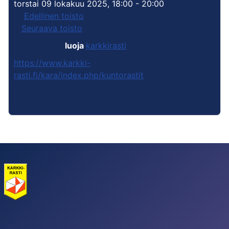
torstai 09 lokakuu 2025, 18:00 - 20:00
Edellinen toisto
Seuraava toisto
luoja
karkkirasti
https://www.karkki-
rasti.fi/kara/index.php/kuntorastit