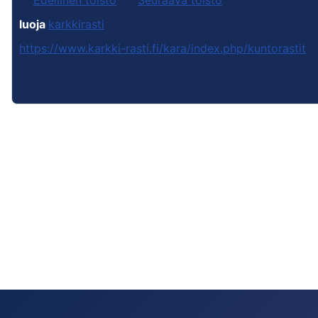
Edellinen toisto
Seuraava toisto
luoja
karkkirasti
https://www.karkki-rasti.fi/kara/index.php/kuntorastit