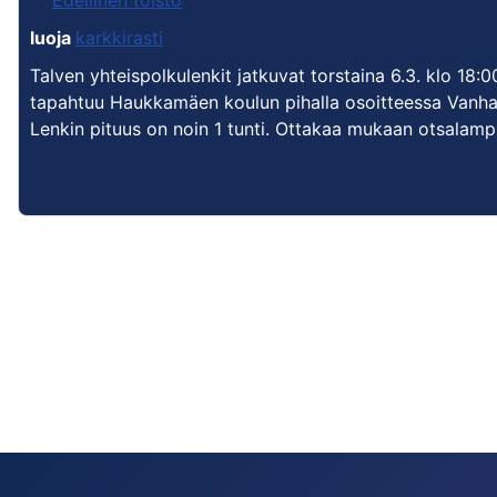
Edellinen toisto
luoja
karkkirasti
Talven yhteispolkulenkit jatkuvat torstaina 6.3. klo 18
tapahtuu Haukkamäen koulun pihalla osoitteessa Vanha 
Lenkin pituus on noin 1 tunti. Ottakaa mukaan otsalamp