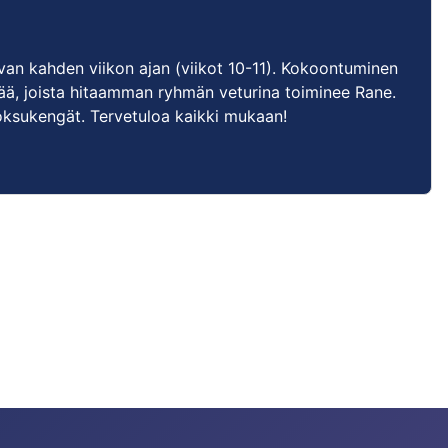
avan kahden viikon ajan (viikot 10-11). Kokoontuminen
ää, joista hitaamman ryhmän veturina toiminee Rane.
oksukengät. Tervetuloa kaikki mukaan!