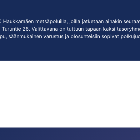
:00 Haukkamäen metsäpoluilla, joilla jatketaan ainakin seura
Turuntie 28. Valittavana on tuttuun tapaan kaksi tasoryhm
pu, säänmukainen varustus ja olosuhteisiin sopivat polkuju