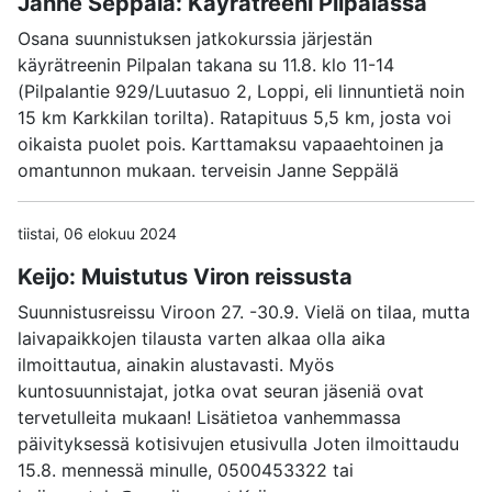
Janne Seppälä: Käyrätreeni Pilpalassa
Osana suunnistuksen jatkokurssia järjestän
käyrätreenin Pilpalan takana su 11.8. klo 11-14
(Pilpalantie 929/Luutasuo 2, Loppi, eli linnuntietä noin
15 km Karkkilan torilta). Ratapituus 5,5 km, josta voi
oikaista puolet pois. Karttamaksu vapaaehtoinen ja
omantunnon mukaan. terveisin Janne Seppälä
tiistai, 06 elokuu 2024
Keijo: Muistutus Viron reissusta
Suunnistusreissu Viroon 27. -30.9. Vielä on tilaa, mutta
laivapaikkojen tilausta varten alkaa olla aika
ilmoittautua, ainakin alustavasti. Myös
kuntosuunnistajat, jotka ovat seuran jäseniä ovat
tervetulleita mukaan! Lisätietoa vanhemmassa
päivityksessä kotisivujen etusivulla Joten ilmoittaudu
15.8. mennessä minulle, 0500453322 tai