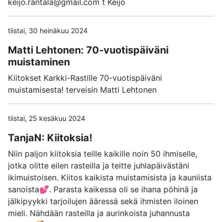
keijo.rantala@gmail.com t Keijo
tiistai, 30 heinäkuu 2024
Matti Lehtonen: 70-vuotispäiväni
muistaminen
Kiitokset Karkki-Rastille 70-vuotispäiväni
muistamisesta! terveisin Matti Lehtonen
tiistai, 25 kesäkuu 2024
TanjaN: Kiitoksia!
Niin paljon kiitoksia teille kaikille noin 50 ihmiselle,
jotka olitte eilen rasteilla ja teitte juhlapäivästäni
ikimuistoisen. Kiitos kaikista muistamisista ja kauniista
sanoista💕. Parasta kaikessa oli se ihana pöhinä ja
jälkipyykki tarjoilujen ääressä sekä ihmisten iloinen
mieli. Nähdään rasteilla ja aurinkoista juhannusta