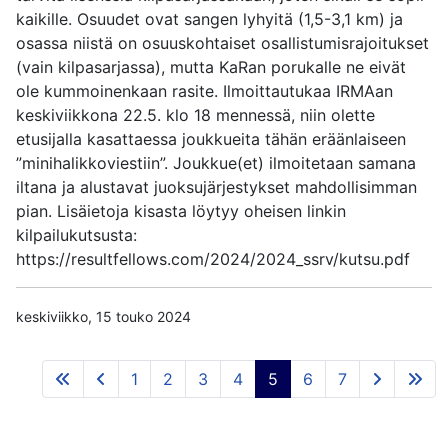
kaikille. Osuudet ovat sangen lyhyitä (1,5-3,1 km) ja
osassa niistä on osuuskohtaiset osallistumisrajoitukset
(vain kilpasarjassa), mutta KaRan porukalle ne eivät
ole kummoinenkaan rasite. Ilmoittautukaa IRMAan
keskiviikkona 22.5. klo 18 mennessä, niin olette
etusijalla kasattaessa joukkueita tähän eräänlaiseen
”minihalikkoviestiin”. Joukkue(et) ilmoitetaan samana
iltana ja alustavat juoksujärjestykset mahdollisimman
pian. Lisäietoja kisasta löytyy oheisen linkin
kilpailukutsusta:
https://resultfellows.com/2024/2024_ssrv/kutsu.pdf
keskiviikko, 15 touko 2024
1
2
3
4
5
6
7