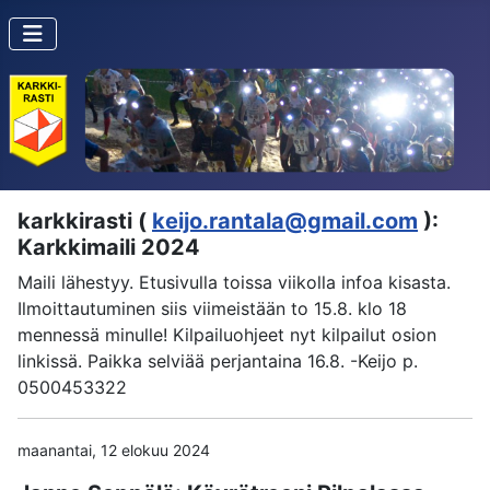
karkkirasti (
keijo.rantala@gmail.com
):
Karkkimaili 2024
Maili lähestyy. Etusivulla toissa viikolla infoa kisasta.
Ilmoittautuminen siis viimeistään to 15.8. klo 18
mennessä minulle! Kilpailuohjeet nyt kilpailut osion
linkissä. Paikka selviää perjantaina 16.8. -Keijo p.
0500453322
maanantai, 12 elokuu 2024