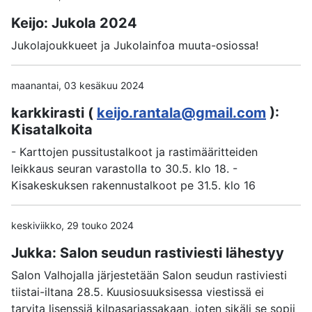
Keijo: Jukola 2024
Jukolajoukkueet ja Jukolainfoa muuta-osiossa!
maanantai, 03 kesäkuu 2024
karkkirasti (
keijo.rantala@gmail.com
):
Kisatalkoita
- Karttojen pussitustalkoot ja rastimääritteiden
leikkaus seuran varastolla to 30.5. klo 18. -
Kisakeskuksen rakennustalkoot pe 31.5. klo 16
keskiviikko, 29 touko 2024
Jukka: Salon seudun rastiviesti lähestyy
Salon Valhojalla järjestetään Salon seudun rastiviesti
tiistai-iltana 28.5. Kuusiosuuksisessa viestissä ei
tarvita lisenssiä kilpasarjassakaan, joten sikäli se sopii