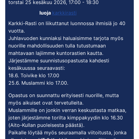
torstai 25 kesäkuu 2026, 17:00 - 18:30
luoja
karkkirasti
Karkki-Rasti on liikuttanut luonnossa ihmisiä jo 40
vuotta.
Juhlavuoden kunniaksi haluaisimme tarjota myös
nuorille mahdollisuuden tulla tutustumaan
mahtavaan lajiimme kuntorastien kautta.
Järjestämme suunnistusopastusta kahdesti
kesäkuussa seuraavasti:
18.6. Toivike klo 17.00
25.6. Muslammi klo 17.00.
Opastus on suunnattu erityisesti nuorille, mutta
myös aikuiset ovat tervetulleita.
Muslammille on jonkin verran keskustasta matkaa,
joten järjestämme torilta kimppakyydin klo 16.30
(Aito-Kullan puoleisesta päästä).
Paikalle löytää myös seuraamalla viitoitusta, jonka