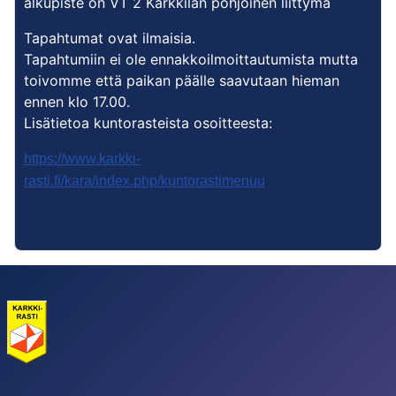
alkupiste on VT 2 Karkkilan pohjoinen liittymä
Tapahtumat ovat ilmaisia.
Tapahtumiin ei ole ennakkoilmoittautumista mutta
toivomme että paikan päälle saavutaan hieman
ennen klo 17.00.
Lisätietoa kuntorasteista osoitteesta:
https://www.karkki-
rasti.fi/kara/index.php/kuntorastimenuu